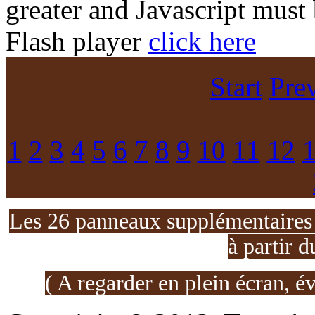
greater and Javascript must
Flash player
click here
Start
Pre
1
2
3
4
5
6
7
8
9
10
11
12
Les 26 panneaux supplémentaires d
à partir d
( A regarder en plein écran, é