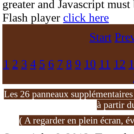
greater and Javascript must
Flash player
click here
Start
Pre
1
2
3
4
5
6
7
8
9
10
11
12
Les 26 panneaux supplémentaires d
à partir d
( A regarder en plein écran, é