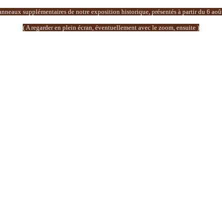
nneaux supplémentaires de notre exposition historique, présentés à partir du 6 aoû
( A regarder en plein écran, éventuellement avec le zoom, ensuite )