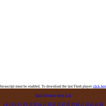
 Javascript must be enabled. To download the last Flash player
click her
Start
Previous
Next
End
1
2
3
4
5
6
7
8
9
10
11
12
13
14
15
16
17
18
19
20
21
22
23
24
25