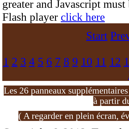
greater and Javascript must
Flash player
click here
Start
Pre
1
2
3
4
5
6
7
8
9
10
11
12
Les 26 panneaux supplémentaires d
à partir d
( A regarder en plein écran, é